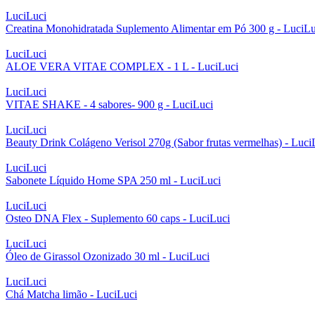
LuciLuci
Creatina Monohidratada Suplemento Alimentar em Pó 300 g - LuciLu
LuciLuci
ALOE VERA VITAE COMPLEX - 1 L - LuciLuci
LuciLuci
VITAE SHAKE - 4 sabores- 900 g - LuciLuci
LuciLuci
Beauty Drink Colágeno Verisol 270g (Sabor frutas vermelhas) - Luci
LuciLuci
Sabonete Líquido Home SPA 250 ml - LuciLuci
LuciLuci
Osteo DNA Flex - Suplemento 60 caps - LuciLuci
LuciLuci
Óleo de Girassol Ozonizado 30 ml - LuciLuci
LuciLuci
Chá Matcha limão - LuciLuci