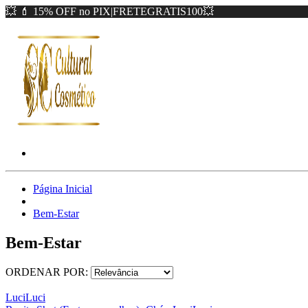
💥 💄 15% OFF no PIX|FRETEGRATIS100💥
Página Inicial
Bem-Estar
Bem-Estar
ORDENAR POR:
LuciLuci