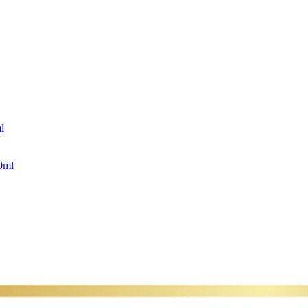
l
0ml