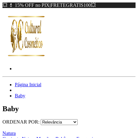
💥 💄 15% OFF no PIX|FRETEGRATIS100💥
Página Inicial
Baby
Baby
ORDENAR POR:
Natura